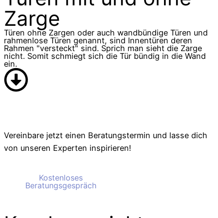
Zarge
Viele unserer Kunden bauen gerade neu oder bauen um
und suchen den besten Service und schönes Design.
Türen ohne Zargen oder auch wandbündige Türen und
Denn gerade wenn man baut hat man schon genug um die
rahmenlose Türen genannt, sind Innentüren deren
Ohren. Da braucht es Service, das funktioniert.
Rahmen "versteckt" sind. Sprich man sieht die Zarge
nicht. Somit schmiegt sich die Tür bündig in die Wand
ein.
Vereinbare jetzt einen Beratungstermin und lasse dich
von unseren Experten inspirieren!
Kostenloses
Kostenloses
Beratungsgespräch
Beratungsgespräch