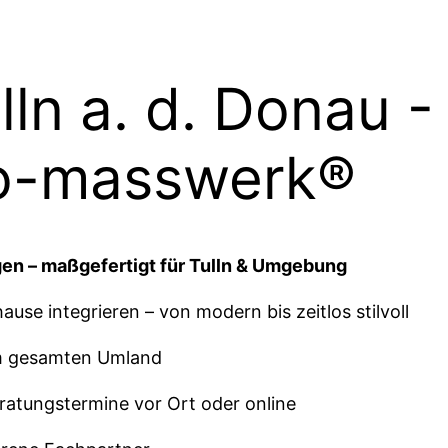
lln a. d. Donau 
o-masswerk®
en – maßgefertigt für Tulln & Umgebung
hause integrieren – von modern bis zeitlos stilvoll
 im gesamten Umland
atungstermine vor Ort oder online